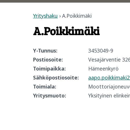
Yrityshaku
› A.Poikkimäki
A.Poikkimäki
Y-Tunnus:
3453049-9
Postiosoite:
Vesajärventie 32
Toimipaikka:
Hämeenkyrö
Sähköpostiosoite:
aapo.poikkimaki
Toimiala:
Moottoriajoneuvoj
Yritysmuoto:
Yksityinen elinke