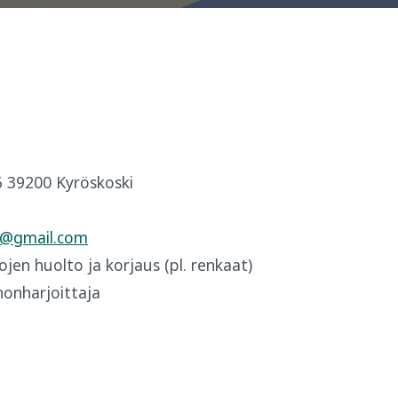
6 39200 Kyröskoski
2@gmail.com
en huolto ja korjaus (pl. renkaat)
inonharjoittaja